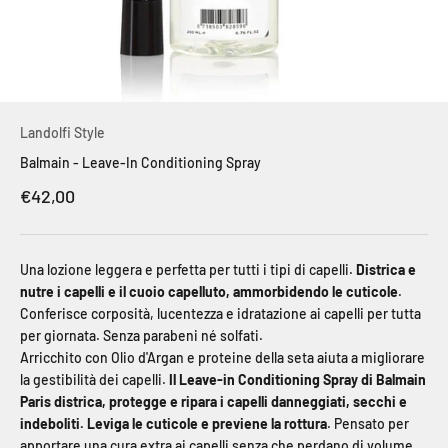
Landolfi Style
Balmain - Leave-In Conditioning Spray
Prezzo scontato
€42,00
Una lozione leggera e perfetta per tutti i tipi di capelli.
Districa e
nutre i capelli e il cuoio capelluto, ammorbidendo le cuticole
.
Conferisce corposità, lucentezza e idratazione ai capelli per tutta
per giornata.
Senza parabeni né solfati.
Arricchito con Olio d'Argan e proteine della seta aiuta a migliorare
la gestibilità dei capelli.
Il Leave-in Conditioning Spray di Balmain
Paris districa, protegge e ripara i capelli danneggiati, secchi e
indeboliti. Leviga le cuticole e previene la rottura
. Pensato per
apportare una cura extra ai capelli senza che perdano di volume.