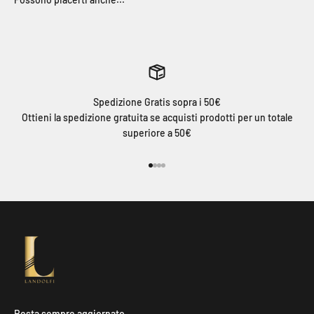
Spedizione Gratis sopra i 50€
Ottieni la spedizione gratuita se acquisti prodotti per un totale
superiore a 50€
Vai all'articolo 1
Vai all'articolo 2
Vai all'articolo 3
Vai all'articolo 4
Resta sempre aggiornato