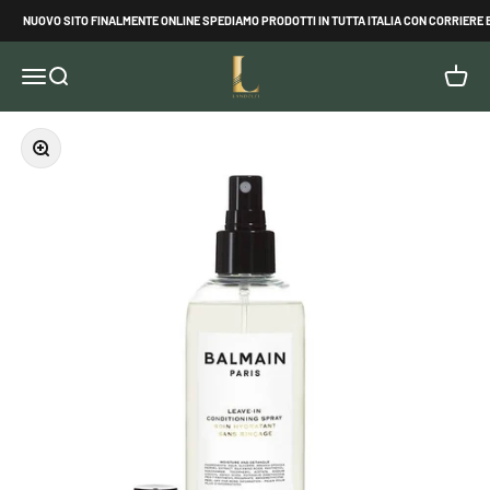
Vai al contenuto
NUOVO SITO FINALMENTE ONLINE SPEDIAMO PRODOTTI IN TUTTA ITALIA CON CORRIERE 
Landolfi Style
Apri il menu di navigazione
Mostra il menu di ricerca
Mostra 
Ingrandisci immagine