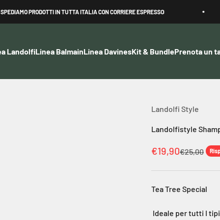
AMO PRODOTTI IN TUTTA ITALIA CON CORRIERE ESPRESSO
ea Landolfi
Linea Balmain
Linea Davines
Kit & Bundle
Prenota un ta
Landolfi Style
Landolfistyle Shamp
Prezzo scontato
€19,90
Prezzo
€25,00
Ris
Tea Tree Special
Ideale per tutti I tip