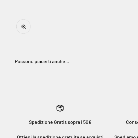
Ingrandisci immagine
Spedizione Gratis sopra i 50€
Conse
Ottieni la spedizione gratuita se acquisti
Spediamo su