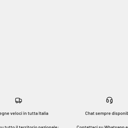
gne veloci in tutta Italia
Chat sempre disponib
 tutto il territorio nazionale:
Contattaci su Whatsapp e 