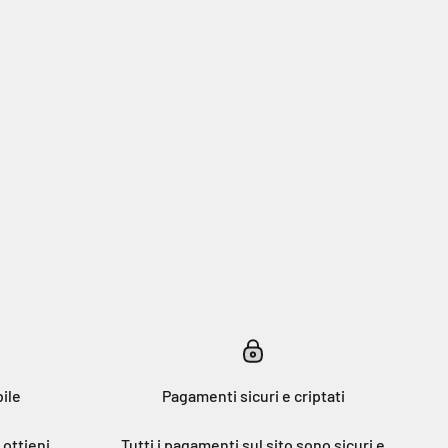
ile
Pagamenti sicuri e criptati
ottieni
Tutti i pagamenti sul sito sono sicuri e