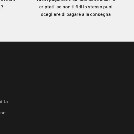
 7
criptati, se non ti fidi lo stesso puoi
scegliere di pagare alla consegna
dita
one