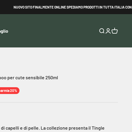
NUOVO SITO FINALMENTE ONLINE SPEDIAMO PRODOTTI IN TUTTA ITALIA CON COR
glio
Mostra il menu d
Mostra accou
Mostra il c
oo per cute sensibile 250ml
parmia 20%
i di capelli e di pelle. La collezione presenta il Tingle